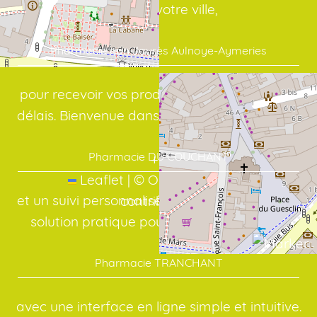
cœur de votre ville,
Pharmacie ean Jaurès Aulnoye-Aymeries
pour recevoir vos produits dans les meilleurs
délais. Bienvenue dans votre officine en ligne:
Pharmacie DU COUCHANT
+
−
Leaflet
|
©
OpenStreetMap
et un suivi personnalisé, même à distance. La
contributors
solution pratique pour vos médicaments:
Pharmacie TRANCHANT
avec une interface en ligne simple et intuitive.