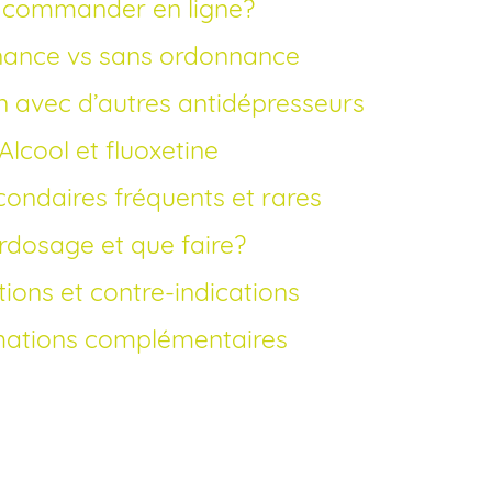
ù commander en ligne?
nance vs sans ordonnance
n avec d’autres antidépresseurs
Alcool et fluoxetine
econdaires fréquents et rares
urdosage et que faire?
tions et contre-indications
mations complémentaires
oxétine en France?
vets et l’arrivée des versions génériques, la
ible à un
prix
vraiment
moins cher
. Vous