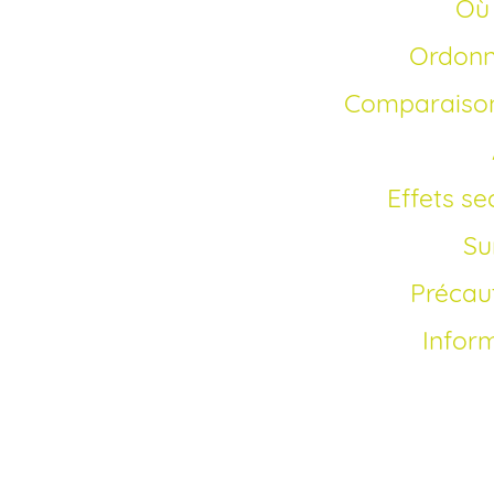
O
Ordon
Comparaiso
Effets s
S
Précau
Infor
Comment acheter flu
Depuis la fin des bre
fluoxétine
est access