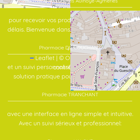
Pharmacie ean Jaurès Aulnoye-Aymeries
pour recevoir vos produits dans les meilleurs
délais. Bienvenue dans votre officine en ligne:
Pharmacie DU COUCHANT
+
−
Leaflet
|
©
OpenStreetMap
et un suivi personnalisé, même à distance. La
contributors
solution pratique pour vos médicaments:
Pharmacie TRANCHANT
avec une interface en ligne simple et intuitive.
Avec un suivi sérieux et professionnel: