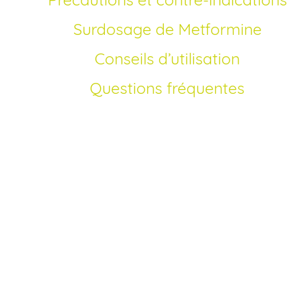
Surdosage de Metformine
Conseils d’utilisation
Questions fréquentes
Comment acheter Glucophage générique en
France?
Depuis que le brevet de la metformine est arrivé à
expiration, le Glucophage générique est devenu accessibl
tous les patients qui cherchent un traitement efficace cont
le diabète de type 2 à un prix moins cher. Pour acheter vot
Glucophage en ligne en France, il vous suffit de choisir la
pharmacie en ligne Agréée, de sélectionner le dosage
adapté (500 mg, 850 mg ou 1000 mg), et de compléter
votre achat en quelques clics. Nous proposons un proces
de commande 100 % sécurisé, sans ordonnance à téléver