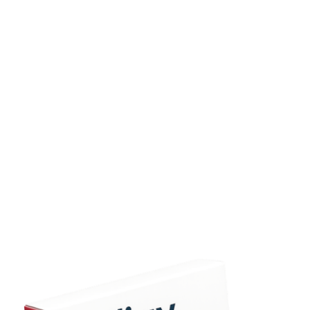
Après chirurgie pelvienne
Attendez l’avis du chirurgien avant de reprendre Priligy.
Impact sur la libido
La Dapoxétine n’augmente pas directement le désir, mais
l’anticipation d’un meilleur contrôle peut stimuler la
confiance.
Dépendance
Aucune dépendance pharmacologique, mais l’usage
psychologique peut survenir.