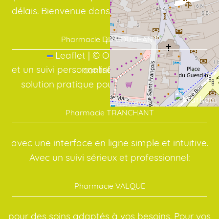
délais. Bienvenue dans votre officine en ligne:
Pharmacie DU COUCHANT
+
−
Leaflet
|
©
OpenStreetMap
et un suivi personnalisé, même à distance. La
contributors
solution pratique pour vos médicaments:
Pharmacie TRANCHANT
avec une interface en ligne simple et intuitive.
Avec un suivi sérieux et professionnel:
Pharmacie VALQUE
pour des soins adaptés à vos besoins. Pour vos