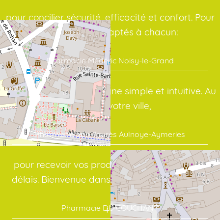
pour concilier sécurité, efficacité et confort. Pour
des conseils adaptés à chacun:
Pharmacie Médéric Noisy-le-Grand
avec une interface en ligne simple et intuitive. Au
cœur de votre ville,
Pharmacie ean Jaurès Aulnoye-Aymeries
pour recevoir vos produits dans les meilleurs
délais. Bienvenue dans votre officine en ligne:
Pharmacie DU COUCHANT
+
−