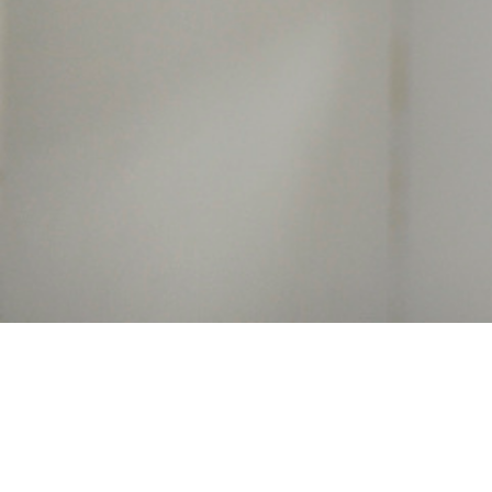
Commander
lévocétirizine génériqu