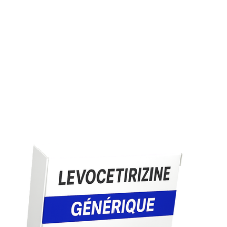
La durée varie selon la saison allergique. Un traitement
quotidien pendant toute la période à risque est
recommandé.
Dépendance et tolérance
Aucun risque de dépendance. Tolérance stable même apr
plusieurs mois de prise continue.