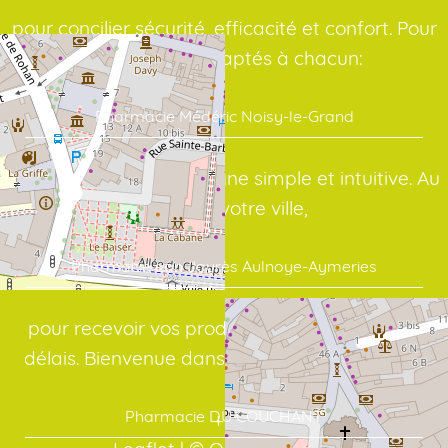
pour concilier sécurité, efficacité et confort. Pour
des conseils adaptés à chacun:
Pharmacie Médéric Noisy-le-Grand
avec une interface en ligne simple et intuitive. Au
cœur de votre ville,
Pharmacie ean Jaurès Aulnoye-Aymeries
pour recevoir vos produits dans les meilleurs
délais. Bienvenue dans votre officine en ligne:
Pharmacie DU COUCHANT
+
−