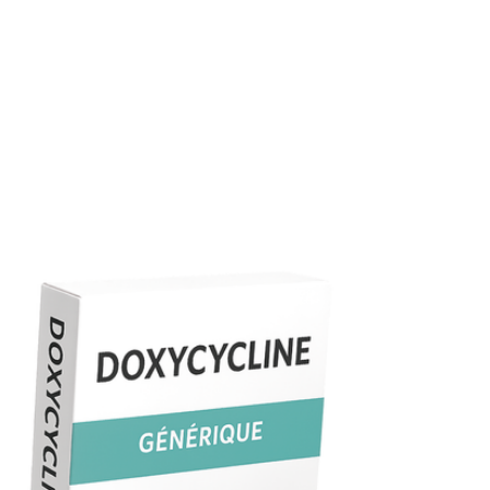
digoxine, le méthotrexate et certains antiépileptiques.
Conservation
Conservez vos comprimés à l’abri de l’humidité et de la
lumière, à température ambiante (15–25 °C).
Dépendance
Aucun risque de dépendance. Il s’agit d’un antibiotique à
usage ponctuel.