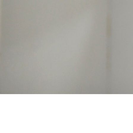
Achat doxycycline pa
cher en ligne