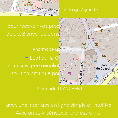
Pharmacie ean Jaurès Aulnoye-Aymeries
pour recevoir vos produits dans les meilleurs
délais. Bienvenue dans votre officine en ligne:
Pharmacie DU COUCHANT
+
−
Leaflet
|
©
OpenStreetMap
et un suivi personnalisé, même à distance. La
contributors
solution pratique pour vos médicaments:
Pharmacie TRANCHANT
avec une interface en ligne simple et intuitive.
Avec un suivi sérieux et professionnel: