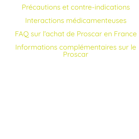
Précautions et contre-indications
Interactions médicamenteuses
FAQ sur l’achat de Proscar en France
Informations complémentaires sur le
Proscar
Comment commander Proscar en ligne sans
ordonnance?
L’achat de Proscar en ligne est simple, sécurisé et rapide.
Pour commander Proscar sans ordonnance en France, il
suffit de compléter notre formulaire médical en ligne,
précisant vos antécédents et vos symptômes. Vous
bénéficierez d’une validation sous 24 h et d’une livraison
discrète à domicile. Notre pharmacie certifiée vous garanti
un achat pas cher et un prix moins cher qu’en officine