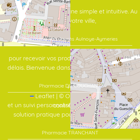
avec une interface en ligne simple et intuitive. Au
cœur de votre ville,
Pharmacie ean Jaurès Aulnoye-Aymeries
pour recevoir vos produits dans les meilleurs
délais. Bienvenue dans votre officine en ligne:
Pharmacie DU COUCHANT
+
−
Leaflet
|
©
OpenStreetMap
et un suivi personnalisé, même à distance. La
contributors
solution pratique pour vos médicaments:
Pharmacie TRANCHANT